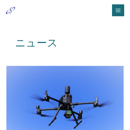
内
容
を
ス
キ
ッ
ニュース
プ
新
機
材
導
入