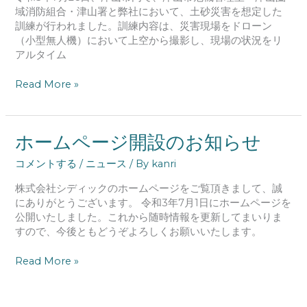
リ
域消防組合・津山署と弊社において、土砂災害を想定した
ア
訓練が行われました。訓練内容は、災害現場をドローン
ル
（小型無人機）において上空から撮影し、現場の状況をリ
タ
アルタイム
イ
ム
Read More »
状
況
把
ホ
ホームページ開設のお知らせ
握
ー
の
コメントする
/
ニュース
/ By
kanri
ム
訓
ペ
練
株式会社シディックのホームページをご覧頂きまして、誠
ー
を
にありがとうございます。 令和3年7月1日にホームページを
ジ
実
公開いたしました。これから随時情報を更新してまいりま
開
施
すので、今後ともどうぞよろしくお願いいたします。
設
し
の
ま
Read More »
お
し
知
た。
ら