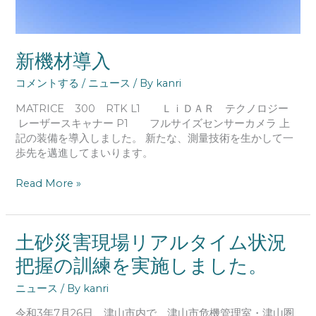
新機材導入
コメントする
/
ニュース
/ By
kanri
MATRICE 300 RTK L1 ＬｉＤＡＲ テクノロジー
レーザースキャナー P1 フルサイズセンサーカメラ 上
記の装備を導入しました。 新たな、測量技術を生かして一
歩先を邁進してまいります。
Read More »
土
土砂災害現場リアルタイム状況
砂
把握の訓練を実施しました。
災
害
ニュース
/ By
kanri
現
場
令和3年7月26日、津山市内で、津山市危機管理室・津山圏